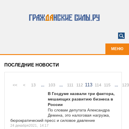
МЕНЮ
ПОСЛЕДНИЕ НОВОСТИ
...
...
113
...
<<
<
13
103
111
112
114
115
123
В Госдуме назвали три фактора,
мешающих развитию бизнеса в
России
По словам депутата Александра
Демина, это налоговая нагрузка,
бюрократический пресс и силовое давление
24 декабря2021,
14:17