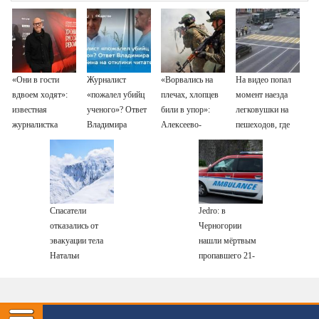
«Они в гости
Журналист
«Ворвались на
На видео попал
вдвоем ходят»:
«пожалел убийц
плечах, хлопцев
момент наезда
известная
ученого»? Ответ
били в упор»:
легковушки на
журналистка
Владимира
Алексеево-
пешеходов, где
подтвердила
Ворсобина на
Дружковка стала
пострадали
роман
отклики
могильником для
минимум восемь
Бондарчука и
читателей
«птах Мадьяра»
человек
Исаковой
06/08/2026 –
Новости
Спасатели
Jedro: в
отказались от
Черногории
эвакуации тела
нашли мёртвым
Натальи
пропавшего 21-
Наговицыной с
летнего
семитысячника
россиянина