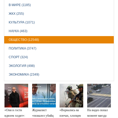
В МИРЕ (1185)
ЖКХ (255)
КУЛЬТУРА (1071)
НАУКА (463)
ОБЩЕСТВО (12548)
ПОЛИТИКА (3747)
СПОРТ (324)
ЭКОЛОГИЯ (498)
ЭКОНОМИКА (2349)
«Они в гости
Журналист
«Ворвались на
На видео попал
вдвоем ходят»:
«пожалел убийц
плечах, хлопцев
момент наезда