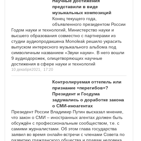
Научные достижения
представили в виде
музыкальных композиций
Конец текущего года,
объявленного президентом России
Годом науки и технологий, Министерство науки и
высшего образования совместно с партнерами из
студии аудиопродакшена Monoleak решило украсить
выпуском интересного музыкального альбома под
символичным названием «Звуки науки». В него вошли
9 аудиодорожек, олицетворяющих научные
достижения в сфере науки и технологий
10 декабря2021,
17:20
Контролируемая оттепель или
признание «перегибов»?
Президент и Госдума
задумались о доработке закона
о СМИ-иноагентах
Президент России Владимир Путин высказал мнение,
что закон о СМИ – иностранных агентах должен быть
обсуждён с профессиональным сообществом, т.е. с
самими журналистами. Об этом глава государства
заявил во время онлайн-встречи с членами Совета по
развитию гражданского общества и правам человека