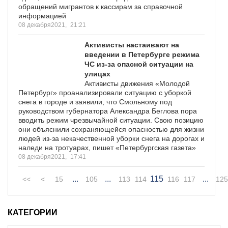
обращений мигрантов к кассирам за справочной
информацией
08 декабря2021,
21:21
Активисты настаивают на
введении в Петербурге режима
ЧС из-за опасной ситуации на
улицах
Активисты движения «Молодой
Петербург» проанализировали ситуацию с уборкой
снега в городе и заявили, что Смольному под
руководством губернатора Александра Беглова пора
вводить режим чрезвычайной ситуации. Свою позицию
они объяснили сохраняющейся опасностью для жизни
людей из-за некачественной уборки снега на дорогах и
наледи на тротуарах, пишет «Петербургская газета»
08 декабря2021,
17:41
...
...
115
...
<<
<
15
105
113
114
116
117
125
КАТЕГОРИИ