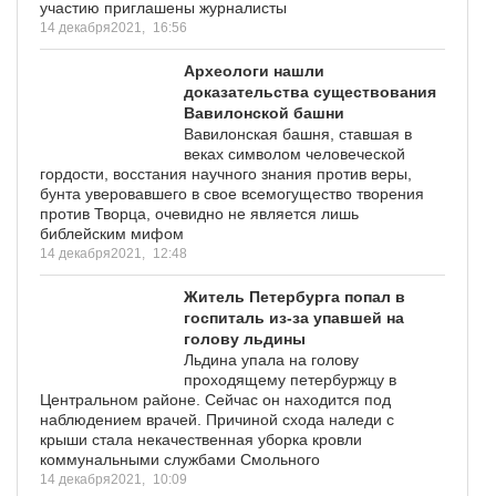
участию приглашены журналисты
14 декабря2021,
16:56
Археологи нашли
доказательства существования
Вавилонской башни
Вавилонская башня, ставшая в
веках символом человеческой
гордости, восстания научного знания против веры,
бунта уверовавшего в свое всемогущество творения
против Творца, очевидно не является лишь
библейским мифом
14 декабря2021,
12:48
Житель Петербурга попал в
госпиталь из-за упавшей на
голову льдины
Льдина упала на голову
проходящему петербуржцу в
Центральном районе. Сейчас он находится под
наблюдением врачей. Причиной схода наледи с
крыши стала некачественная уборка кровли
коммунальными службами Смольного
14 декабря2021,
10:09