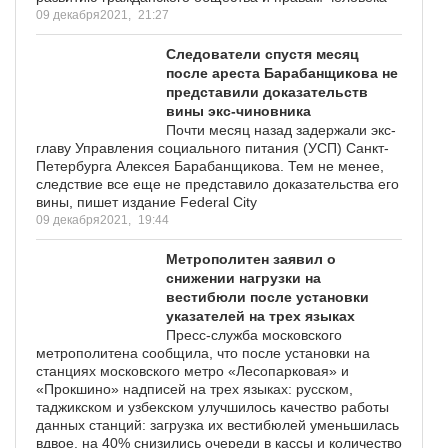
09 декабря2021,
21:27
Следователи спустя месяц
после ареста Барабанщикова не
представили доказательств
вины экс-чиновника
Почти месяц назад задержали экс-
главу Управления социального питания (УСП) Санкт-
Петербурга Алексея Барабанщикова. Тем не менее,
следствие все еще не представило доказательства его
вины, пишет издание Federal City
09 декабря2021,
19:44
Метрополитен заявил о
снижении нагрузки на
вестибюли после установки
указателей на трех языках
Пресс-служба московского
метрополитена сообщила, что после установки на
станциях московского метро «Лесопарковая» и
«Прокшино» надписей на трех языках: русском,
таджикском и узбекском улучшилось качество работы
данных станций: загрузка их вестибюлей уменьшилась
вдвое, на 40% снизились очереди в кассы и количество