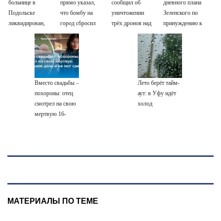
больнице в
прямо указал,
сообщил об
дневного плана
Подольске
что бомбу на
уничтожении
Зеленского по
ликвидирован,
город сбросил
трёх дронов над
принуждению к
проведена
американский
Москвой
миру: как
эвакуация
самолет
ответила Россия,
полный разбор
провала операции
Украины от
Вместо свадьбы –
Лето берёт тайм-
военкора Коца
похороны: отец
аут: в Уфу идёт
смотрел на свою
холод
мертвую 16-
летнюю дочь и не
мог сдержать
слезы
МАТЕРИАЛЫ ПО ТЕМЕ