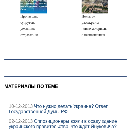
Пропавших
Пентагон
супругов,
рассекретил
уехавших
новые материалы
отдыхать на
о неопознанных
природу, нашли
аномальных
мертвыми на
явлениях
заднем сиденье
автомобиля
МАТЕРИАЛЫ ПО ТЕМЕ
10-12-2013
Что нужно делать Украине? Ответ
Государственной Думы РФ
02-12-2013
Оппозиционеры взяли в осаду здание
украинского правительства: что ждёт Януковича?