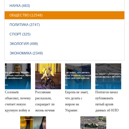
НАУКА (463)
ОБЩЕСТВО (12548)
ПОЛИТИКА (3747)
СПОРТ (325)
ЭКОЛОГИЯ (498)
ЭКОНОМИКА (2349)
Соловьёв
Россиянам
Европа не знает,
Пентагон начал
объяснил, почему
рассказали,
что делать с
публиковать
считает новую
сокращает ли
миром на
пятый архив
крупную войну в
жизнь ночная
Украине:
данных об НЛО
Европе
работа
остановка боев
неизбежной
грозит для нее
хаосом