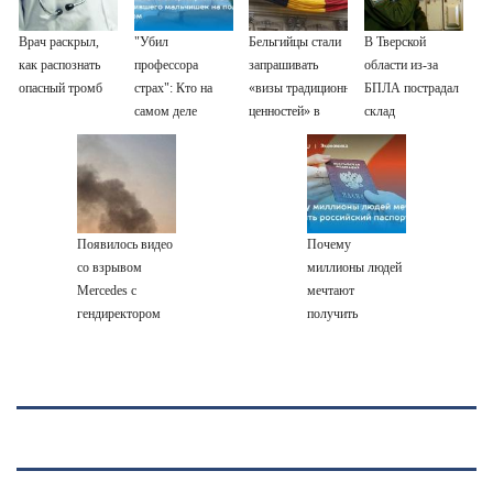
Врач раскрыл,
"Убил
Бельгийцы стали
В Тверской
как распознать
профессора
запрашивать
области из-за
опасный тромб
страх": Кто на
«визы традиционных
БПЛА пострадал
самом деле
ценностей» в
склад
виноват в смерти
посольстве РФ
Вайлдберриз и
ученого Зезина,
постройки в СНТ
остановившего
– Новости Твери
мальчишек на
и городов
поле с горохом
Тверской области
Появилось видео
Почему
сегодня -
со взрывом
миллионы людей
Afanasy.biz –
Mercedes с
мечтают
Тверские
гендиректором
получить
новости. Новости
«Уралдронзавода»
российский
на Урале
паспорт