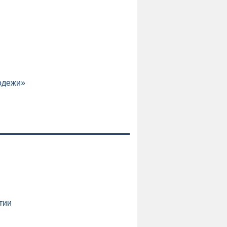
одежи»
и
тии