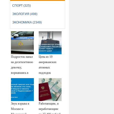
СПОРТ (325)
ЭКОЛОГИЯ (498)
ЭКОНОМИКА (2349)
,
Подросток напал
Цепь из 19
на десятилетнюю
американских
девочку,
атомных
ворвавшись в
подлодок
квартиру
«окружает»
Россию и Китай:
это инструмент
первого
массированного
Звук взрыва в
Работающим, и
удара
Москве и
неработающим: