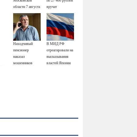
Московской
по 27 400 рублей
области 7 августа
вручат
2026 года:
пенсионерам в
Причины,
сентябре -
источник, откуда
PrimaMedia.ru
был громкий
хлопок
Находчивый
В МИД РФ
пенсионер
отреагировали на
наказал
высказывания
мошенников
властей Японии
изощренным
про атаку на
способом
Хиросиму