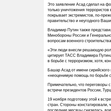
Это заявление Асад сделал на фо
только уничтожения террористов в
покрывает экстремистов, по-преж
правительство и неугодного Ваши
Владимир Путин также представил
Минобороны России и Генерально
вопросам военного строительств
«Эти люди внесли решающую роль 
цитирует ТАСС Владимира Путина
в борьбе с терроризмом, хотя, ко
Башар Асад от имени сирийского 
«неоценимую помощь по борьбе с
Примечательно, что переговоры с
встречи президентов России, Тур
19 ноября подготовку этой к вст
стран. Стороны констатировали, 
последние месяцы снизилась, вое