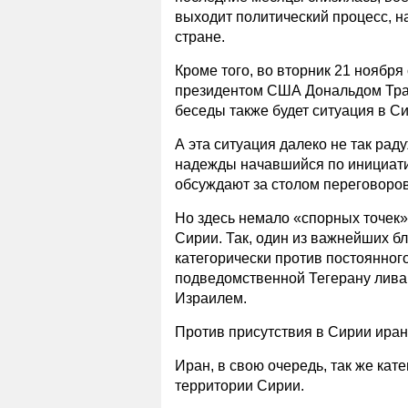
выходит политический процесс, н
стране.
Кроме того, во вторник 21 ноябр
президентом США Дональдом Трамп
беседы также будет ситуация в С
А эта ситуация далеко не так рад
надежды начавшийся по инициати
обсуждают за столом переговоров
Но здесь немало «спорных точек»
Сирии. Так, один из важнейших б
категорически против постоянного
подведомственной Тегерану лива
Израилем.
Против присутствия в Сирии иранс
Иран, в свою очередь, так же кат
территории Сирии.