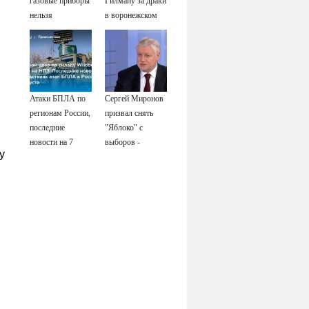
газовые приборы
Гилману за драки
нельзя
в воронежском
ремонтировать
СИЗО
самостоятельно
потребовали
ужесточить -
Новости на
Вести.ru
Атаки БПЛА по
Сергей Миронов
регионам России,
призвал снять
последние
"Яблоко" с
новости на 7
выборов -
у
августа 2026:
Новости на
последствия,
Вести.ru
атаки на склады
Wildberries,
состояние
пострадавших