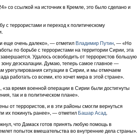
4» со ссылкой на источник в Кремле, это было сделано и
бу с террористами и переход к политическому
и.
и еще очень далеко», — отметил
Владимир Путин
, — «Но
аботы по борьбе с террористами на территории Сирии, эта
 завершается. Удалось освободить от террористов большую
ь зону деэскалации. Думаю, теперь самое главное —
м урегулирования ситуации в Сирии, и мы отмечаем
да работать со всеми, кто хочет мира в этой стране».
, «за время военной операции в Сирии были достигнуты
ния, так и в политическом плане».
ы от террористов, и в эти районы смогли вернуться
и их покинуть ранее», — отметил
Башар Асад
.
кнул, что Дамаск готов принять любую помощь в
иемлет попыток вмешательства во внутренние дела страны»