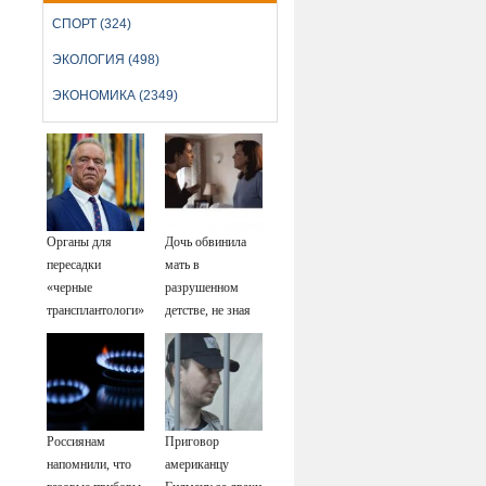
СПОРТ (324)
ЭКОЛОГИЯ (498)
ЭКОНОМИКА (2349)
Органы для
Дочь обвинила
пересадки
мать в
«черные
разрушенном
трансплантологи»
детстве, не зная
извлекали у еще
всей правды о
живых пациентов
своём отце -
история одной
семьи
Россиянам
Приговор
.
напомнили, что
американцу