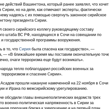
не действий Вашингтона, который ранее заявлял, что хочет
 Сирии, но на деле, как отмечают эксперты, фактически
нему надеясь с их помощью свергнуть законное сирийское
нгтону президента Сирии.
 своего сирийского коллегу руководящему составу
го штаба ВС РФ, находящихся в Сочи на совещании по
а и государственной программы вооружения.
в то, что
Сирия
была спасена как государство», —
, — «В ближайшее время мы поставим окончательную точк
нечно, очаги терроризма еще будут возникать».
народа тепло поблагодарил российских военных за
 терроризмом и спасение Сирии».
 Асадом прошли накануне намеченной на 22 ноября в Сочи
ции и Ирана по межсирийскому урегулированию.
рече обсудили главы внешнеполитических ведомств трех
что военно-политическая напряженность в Сирии за
нная операция близка к завершению и на первый план