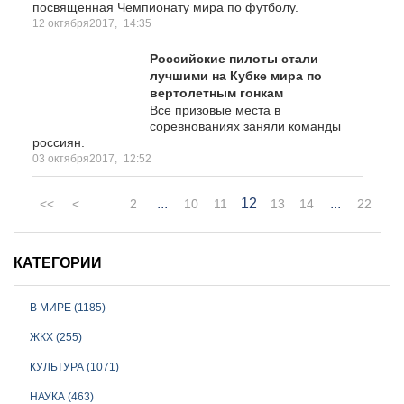
посвященная Чемпионату мира по футболу.
12 октября2017,
14:35
Российские пилоты стали
лучшими на Кубке мира по
вертолетным гонкам
Все призовые места в
соревнованиях заняли команды
россиян.
03 октября2017,
12:52
...
12
...
<<
<
2
10
11
13
14
22
КАТЕГОРИИ
В МИРЕ (1185)
ЖКХ (255)
КУЛЬТУРА (1071)
НАУКА (463)