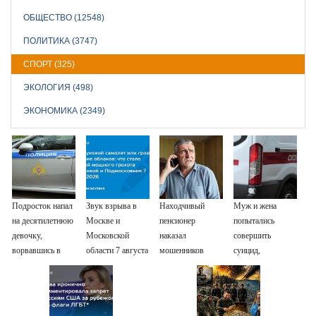
ОБЩЕСТВО (12548)
ПОЛИТИКА (3747)
СПОРТ (325)
ЭКОЛОГИЯ (498)
ЭКОНОМИКА (2349)
Подросток напал
Звук взрыва в
Находчивый
Муж и жена
на десятилетнюю
Москве и
пенсионер
попытались
девочку,
Московской
наказал
совершить
ворвавшись в
области 7 августа
мошенников
суицид,
квартиру
2026 года:
изощренным
предупредив
Причины,
способом
оперативные
источник, откуда
службы
был громкий