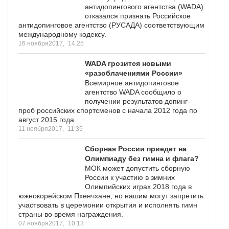
антидопингового агентства (WADA)
отказался признать Российское
антидопинговое агентство (РУСАДА) соответствующим
международному кодексу.
16 ноября2017,
14:25
WADA грозится новыми
«разоблачениями России»
Всемирное антидопинговое
агентство WADA сообщило о
получении результатов допинг-
проб российских спортсменов с начала 2012 года по
август 2015 года.
11 ноября2017,
11:35
Сборная России приедет на
Олимпиаду без гимна и флага?
МОК может допустить сборную
России к участию в зимних
Олимпийских играх 2018 года в
южнокорейском Пхенчхане, но нашим могут запретить
участвовать в церемонии открытия и исполнять гимн
страны во время награждения.
07 ноября2017,
10:13