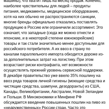
машины), что хватит лишь на месяц продаж. Конечно,
наиболее чувствительны для людей – продукты
питания, медикаменты, медицинское оборудование,
хотя на них обычно не распространяются санкции,
многие бренды официально отказались поставлять
продукцию в Россию или ограничили ассортимент. Это
означает, что западные (сюда же можно отнести и
японские, и в некоторой степени южнокорейские)
товары и так стали значительно менее доступными для
российского потребителя. А их ввоз в страну по
каналам параллельного импорта обходится дороже из-
за дополнительных затрат на логистику. При этом
возрастают риски контрафакта, нет возможности
осуществлять прежний уровень сервисной поддержки.
В декабре правительство уже ввело 35% пошлину на
ввоз ряда товаров личной гигиены (моющие средства и
чистящие средства, шампуни, дезодоранты) из США,
Канады, Великобритании, Австралии, Новой Зеландии
и Польши. В Минэкономики и Минфине РФ
обсуждается введение повышенных пошлин на пиво из
«недружественных» России стран. Часто это