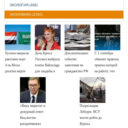
ЭКОЛОГИЯ (498)
ЭКОНОМИКА (2350)
Хуситы накрыли
Дочь Брюса
Документальное
С 1 сентября
ракетами порт
Уиллиса выбрала
событие:
обновят правила
Аль-Моха:
платье Balenciaga
заявления на
приема матерей
десятки жертв
для свадьбы в
гражданство РФ
на работу: что
Сан-Вэлли
подали уже более
изменится
60 тыс. жителей
ПМР
«Внук нациста» и
Подпольщик
дежурный ответ:
Лебедев: ВСУ
Коц жестко
могли дойти до
раскритиковал
Курска