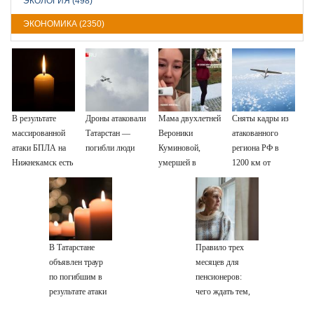
ЭКОЛОГИЯ (498)
ЭКОНОМИКА (2350)
В результате
Дроны атаковали
Мама двухлетней
Сняты кадры из
массированной
Татарстан —
Вероники
атакованного
атаки БПЛА на
погибли люди
Куминовой,
региона РФ в
Нижнекамск есть
умершей в
1200 км от
погибшие
больнице,
границы
беременна: семья
ждет девочку
В Татарстане
Правило трех
объявлен траур
месяцев для
по погибшим в
пенсионеров:
результате атаки
чего ждать тем,
БПЛА на
кому приходит