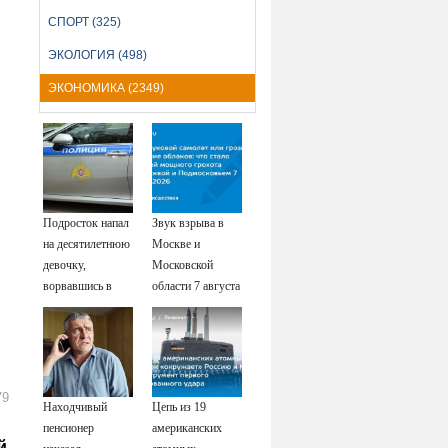
СПОРТ (325)
ЭКОЛОГИЯ (498)
ЭКОНОМИКА (2349)
Подросток напал
Звук взрыва в
на десятилетнюю
Москве и
девочку,
Московской
ворвавшись в
области 7 августа
квартиру
2026 года:
Причины,
источник, откуда
был громкий
хлопок
79
Находчивый
Цепь из 19
пенсионер
американских
й