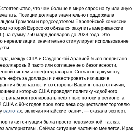
стоятельство, что чем больше в мире спрос на ту или иную
ечатать. Позиции доллара значительно поддержала
льдом Трампом и председателем Европейской комиссии
иям которой Евросоюз обязался закупить американские
Г) на сумму 750 млрд долларов до 2028 года. Это
го нереализации, значительно стимулирует использование
укты.
 года, между США и Саудовской Аравией было подписано
едолларовый пакт» или соглашение о безопасности,
енной системы «нефтедоллара». Согласно документу,
ть нефть за доллары и инвестировать излишки в
рантии безопасности со стороны Вашингтона в отличии,
тношении которых США проводят политику «двойного
странам контролировать нефтяные потоки в регионе, а
й США с 90-х годов прошлого века осуществляет торговлю
у
валюта
х, включая китайские юани», — сказала эксперт.
пор такая ситуация была просто невозможной, так как
ез альтернативы. Сейчас ситуация частично меняется. Ирак