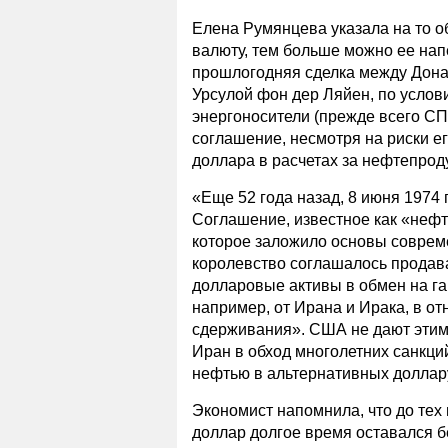
Елена Румянцева указала на то об
валюту, тем больше можно ее нап
прошлогодняя сделка между Дона
Урсулой фон дер Ляйен, по услов
энергоносители (прежде всего СП
соглашение, несмотря на риски е
доллара в расчетах за нефтепрод
«Еще 52 года назад, 8 июня 1974
Соглашение, известное как «нефт
которое заложило основы соврем
королевство соглашалось продава
долларовые активы в обмен на га
например, от Ирана и Ирака, в о
сдерживания». США не дают этим 
Иран в обход многолетних санкци
нефтью в альтернативных доллар
Экономист напомнила, что до тех 
доллар долгое время оставался б