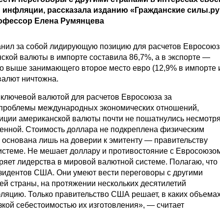
 инфляции, рассказала изданию «Гражданские силы.ру
рофессор Елена Румянцева
нил за собой лидирующую позицию для расчетов Евросоюз
ской валюты в импорте составила 86,7%, а в экспорте —
но выше занимающего второе место евро (12,9% в импорте 
 валют ничтожна.
 ключевой валютой для расчетов Евросоюза за
 проблемы международных экономических отношений,
зиции американской валюты почти не пошатнулись несмотр
еченной. Стоимость доллара не подкреплена физическим
 основана лишь на доверии к эмитенту — правительству
стеме. Не мешает доллару и противостояние с Евросоюзо
ряет лидерства в мировой валютной системе. Полагаю, что
езидентов США. Они умеют вести переговоры с другими
ей страны, на протяжении нескольких десятилетий
яцию. Только правительство США решает, в каких объема
зкой себестоимостью их изготовления», — считает