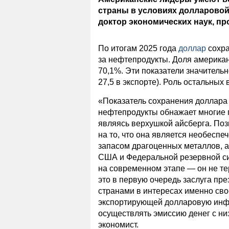
страны в условиях долларовой
доктор экономических наук, п
По итогам 2025 года
доллар
сохра
за нефтепродукты. Доля американ
70,1%. Эти показатели значитель
27,5 в экспорте). Роль остальных
«Показатель сохранения доллара
нефтепродукты обнажает многие
являясь верхушкой айсберга. По
на то, что она является необесп
запасом драгоценных металлов, а
США и Федеральной резервной си
на современном этапе — он не те
это в первую очередь заслуга пр
странами в интересах именно сво
экспортирующей долларовую инфл
осуществлять эмиссию денег с ни
экономист.