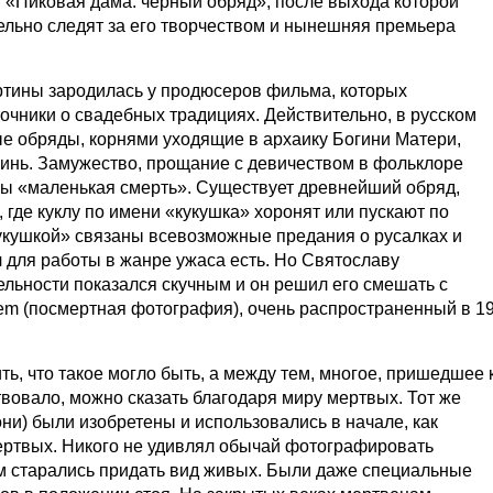
 «Пиковая дама: чёрный обряд», после выхода которой
льно следят за его творчеством и нынешняя премьера
ртины зародилась у продюсеров фильма, которых
чники о свадебных традициях. Действительно, в русском
е обряды, корнями уходящие в архаику Богини Матери,
инь. Замужество, прощание с девичеством в фольклоре
 бы «маленькая смерть». Существует древнейший обряд,
где куклу по имени «кукушка» хоронят или пускают по
кукушкой» связаны всевозможные предания о русалках и
 для работы в жанре ужаса есть. Но Святославу
ельности показался скучным и он решил его смешать с
em (посмертная фотография), очень распространенный в 1
ь, что такое могло быть, а между тем, многое, пришедшее 
твовало, можно сказать благодаря миру мертвых. Тот же
ни) были изобретены и использовались в начале, как
ертвых. Никого не удивлял обычай фотографировать
м старались придать вид живых. Были даже специальные