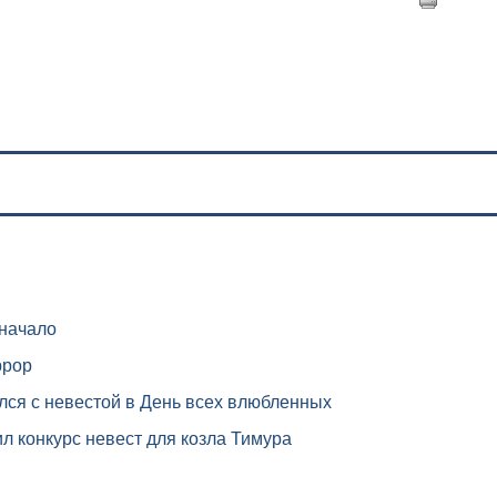
 начало
ррор
лся с невестой в День всех влюбленных
 конкурс невест для козла Тимура