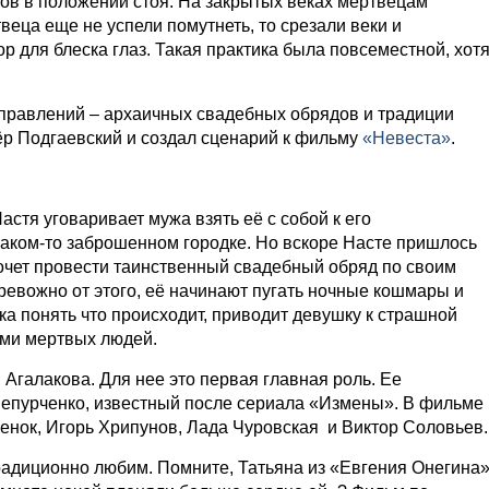
в в положении стоя. На закрытых веках мертвецам
твеца еще не успели помутнеть, то срезали веки и
р для блеска глаз. Такая практика была повсеместной, хот
направлений – архаичных свадебных обрядов и традиции
р Подгаевский и создал сценарий к фильму
«Невеста»
.
стя уговаривает мужа взять её с собой к его
каком-то заброшенном городке. Но вскоре Насте пришлось
очет провести таинственный свадебный обряд по своим
евожно от этого, её начинают пугать ночные кошмары и
а понять что происходит, приводит девушку к страшной
ями мертвых людей.
Агалакова. Для нее это первая главная роль. Ее
Чепурченко, известный после сериала «Измены». В фильме
енок, Игорь Хрипунов, Лада Чуровская и Виктор Соловьев.
радиционно любим. Помните, Татьяна из «Евгения Онегина