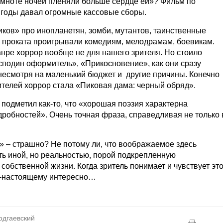
емноте ночей пленяли больше сердце ей»? Фильм по
е годы давал огромные кассовые сборы.
иков» про инопланетян, зомби, мутантов, таинственные
те проката проигрывали комедиям, мелодрамам, боевикам.
анре хоррор вообще не для нашего зрителя. Но стоило
осподин оформитель», «Прикосновение», как они сразу
несмотря на маленький бюджет и другие причины. Конечно
телей хоррор стала «Пиковая дама: черный обряд».
подметил как-то, что «хорошая поэзия характерна
обностей». Очень точная фраза, справедливая не только 
» – страшно? Не потому ли, что воображаемое здесь
сть иной, но реальностью, порой подкрепленную
обственной жизни. Когда зритель понимает и чувствует это
о-настоящему интересно…
одгаевский