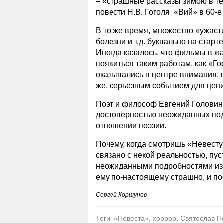
– «страшные рассказы зимою в т
повести Н.В. Гоголя «Вий» в 60-
В то же время, множество «ужаст
болезни и т.д. буквально на стар
Иногда казалось, что фильмы в ж
появиться таким работам, как «Г
оказывались в центре внимания, 
же, серьезным событием для цени
Поэт и философ Евгений Головин 
достоверностью неожиданных подр
отношении поэзии.
Почему, когда смотришь «Невесту
связано с некой реальностью, пу
неожиданными подробностями из с
ему по-настоящему страшно, и п
Сергей Коршунов
Теги: «Невеста», хоррор, Святослав П