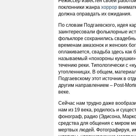
Режиссер известен своей работой
поклонники жанра
хоррор
внимате
должна оправдать их ожидания.
По словам Подгаевского, идея ка
заинтересовали фольклорные исто
фольклоре сохранились свадебны
временам амазонок и женских бог
оплакивается, свадьба здесь как
называемый «похороны кукушки», 
течению реки. Типологически с «
утопленницах. В общем, материал
Подгаевскому этот источник в отд
другим направлением – Post-Mort
веке.
Сейчас нам трудно даже вообразит
нам из 19 века, родилось и сущес
фонограф, радио (Эдисона, Марко
средства для общения с миром м
мертвых людей. Фотографируя, и