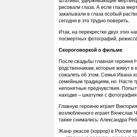
штативы, удерживающие мертвецо
рисовали глаза. А если глаза мер
закапывали в глаза особый раство
сегодня в это трудно поверить.
Итак, на перекрестке двух этих 
посмертных фотографий, режиссё
Скороговоркой о фильме
После свадьбы главная героиня На
родственникам, которые живут в 
сожалеть об этом. Семья Ивана х
семейным традициям, но Насте тр
непонятные предчувствия. Попытк
находке – шкатулке с фотографи
Главную героиню играет Виктория 
возлюбленного играет Вячеслав 
также снимались: Александра Реб
Жанр ужасов (хоррор) в России т