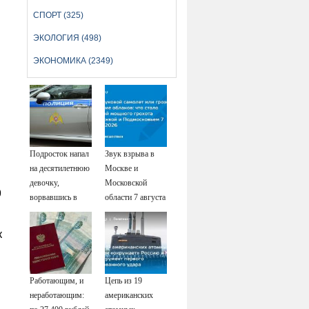
СПОРТ (325)
ЭКОЛОГИЯ (498)
ЭКОНОМИКА (2349)
Подросток напал
Звук взрыва в
на десятилетнюю
Москве и
девочку,
Московской
9
ворвавшись в
области 7 августа
квартиру
2026 года:
Причины,
к
источник, откуда
был громкий
хлопок
Работающим, и
Цепь из 19
неработающим:
американских