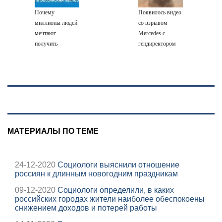
поле с горохом
Тверской области
Почему
Появилось видео
сегодня -
миллионы людей
со взрывом
Afanasy.biz –
мечтают
Mercedes с
Тверские
получить
гендиректором
новости. Новости
российский
«Уралдронзавода»
паспорт
на Урале
МАТЕРИАЛЫ ПО ТЕМЕ
24-12-2020
Социологи выяснили отношение
россиян к длинным новогодним праздникам
09-12-2020
Социологи определили, в каких
российских городах жители наиболее обеспокоены
снижением доходов и потерей работы