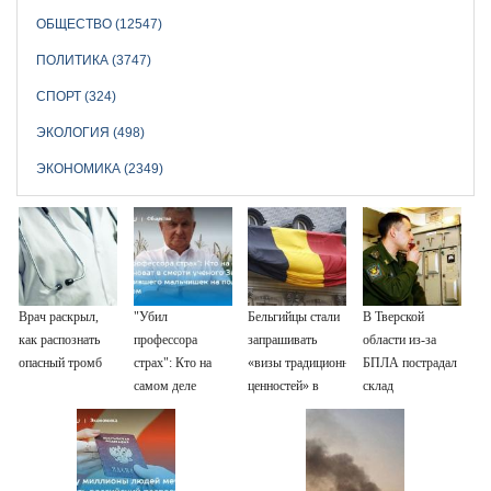
ОБЩЕСТВО (12547)
ПОЛИТИКА (3747)
СПОРТ (324)
ЭКОЛОГИЯ (498)
ЭКОНОМИКА (2349)
Врач раскрыл,
"Убил
Бельгийцы стали
В Тверской
как распознать
профессора
запрашивать
области из-за
опасный тромб
страх": Кто на
«визы традиционных
БПЛА пострадал
самом деле
ценностей» в
склад
виноват в смерти
посольстве РФ
Вайлдберриз и
ученого Зезина,
постройки в СНТ
остановившего
– Новости Твери
мальчишек на
и городов