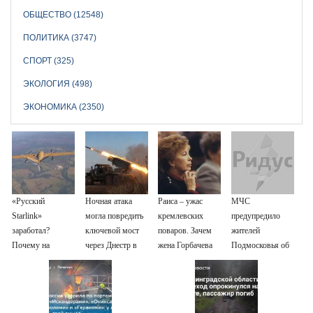
ОБЩЕСТВО (12548)
ПОЛИТИКА (3747)
СПОРТ (325)
ЭКОЛОГИЯ (498)
ЭКОНОМИКА (2350)
«Русский
Ночная атака
Раиса – ужас
МЧС
Starlink»
могла повредить
кремлевских
предупредило
заработал?
ключевой мост
поваров. Зачем
жителей
Почему на
через Днестр в
жена Горбачева
Подмосковья об
Украине кратно
Одесской области
требовала пять
угрозе атаки
увеличилась
видов каши
дронов
точность
каждое утро?
попаданий по