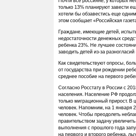
Почти все россияне, у которых нет
только 13% планируют завести ещ
хотели бы обзавестись еще одним
этом сообщает «Российская газет
Граждане, имеющие детей, испыты
недостаточности денежных средст
ребенка 23%. Не лучшее состояни
заводить детей из-за разногласий
Как свидетельствуют опросы, бол
от государства при рождении ребе
среднее пособие на первого ребен
Согласно Росстату в России с 20
населения. Население РФ продол
только миграционный прирост. В ц
человек. Напомним, на 1 января 
человек. Чтобы преодолеть небла
правительством задачу увеличить
выполнения с прошлого года за
на первого и второго ребенка, ль