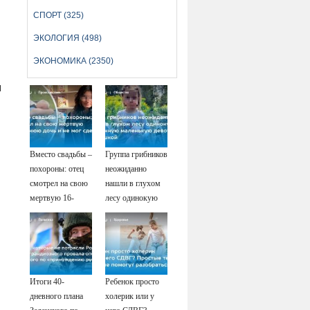
СПОРТ (325)
ЭКОЛОГИЯ (498)
ЭКОНОМИКА (2350)
и
Вместо свадьбы –
Группа грибников
похороны: отец
неожиданно
смотрел на свою
нашли в глухом
мертвую 16-
лесу одинокую
летнюю дочь и не
испуганную
мог сдержать
маленькую
слезы
девочку с
игрушкой
Итоги 40-
Ребенок просто
дневного плана
холерик или у