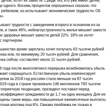
 детей, хотят их завести. Среди тех, кто уже имеет детей,
е одного. Восемь процентов опрошенных сказали, что
 ребенком, но испытывают экономические трудности. Об
а».
вают трудности с заведением второго в основном из-за
в, и таких 48%, неблагоустроенность жилья мешает завест
е здоровья мешает завести детей 22%. 18% не хотят
 с партнером.
ьшинство кроме зарплаты хочет получать 63 тысячи рублей
нка или, по минимуму, 20 тысяч рублей. Для сравнения,
ка сейчас составляет около 11 тысяч рублей.
18 года после многолетнего перерыва возобновилась убыль
жает сокращаться. Естественную убыль компенсирует
елом за 2018 год россиян стало меньше на 87 тысяч
2019 года в стране проживало 146 миллионов 793 тысячи
гоприятную тенденцию, президент поставил перед
 коэффициент рождаемости до 1,7 на одну женщину. Для ее
пущены такие меры, как повышенные ежемесячные выплаты
готная ипотека под 6%. Однако проблема не только в