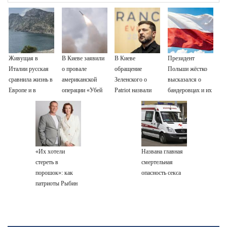
Живущая в
В Киеве заявили
В Киеве
Президент
Италии русская
о провале
обращение
Польши жёстко
сравнила жизнь в
американской
Зеленского о
высказался о
Европе и в
операции «Убей
Patriot назвали
бандеровцах и их
Крыму
лучника» против
«комедией»
идеологии
России
«Их хотели
Названа главная
стереть в
смертельная
порошок»: как
опасность секса
патриоты Рыбин
и Сенчукова
бросили вызов
«гнилому шоу-
бизу»