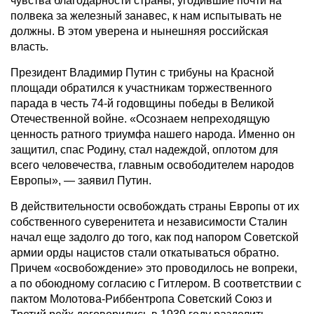
чувства благодарности страны, угодившие почти на
полвека за железный занавес, к нам испытывать не
должны. В этом уверена и нынешняя российская
власть.
Президент Владимир Путин с трибуны на Красной
площади обратился к участникам торжественного
парада в честь 74-й годовщины победы в Великой
Отечественной войне. «Осознаем непреходящую
ценность ратного триумфа нашего народа. Именно он
защитил, спас Родину, стал надеждой, оплотом для
всего человечества, главным освободителем народов
Европы», — заявил Путин.
В действительности освобождать страны Европы от их
собственного суверенитета и независимости Сталин
начал еще задолго до того, как под напором Советской
армии орды нацистов стали откатываться обратно.
Причем «освобождение» это проводилось не вопреки,
а по обоюдному согласию с Гитлером. В соответствии с
пактом Молотова-Риббентропа Советский Союз и