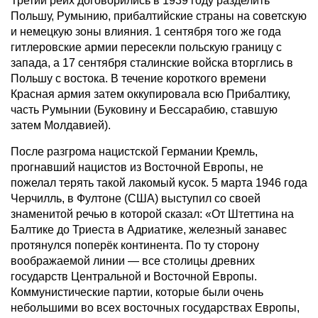
Третий рейх договорились в 1939 году разделить
Польшу, Румынию, прибалтийские страны на советскую
и немецкую зоны влияния. 1 сентября того же года
гитлеровские армии пересекли польскую границу с
запада, а 17 сентября сталинские войска вторглись в
Польшу с востока. В течение короткого времени
Красная армия затем оккупировала всю Прибалтику,
часть Румынии (Буковину и Бессарабию, ставшую
затем Молдавией).
После разгрома нацистской Германии Кремль,
прогнавший нацистов из Восточной Европы, не
пожелал терять такой лакомый кусок. 5 марта 1946 года
Черчилль, в Фултоне (США) выступил со своей
знаменитой речью в которой сказал: «От Штеттина на
Балтике до Триеста в Адриатике, железный занавес
протянулся поперёк континента. По ту сторону
воображаемой линии — все столицы древних
государств Центральной и Восточной Европы.
Коммунистические партии, которые были очень
небольшими во всех восточных государствах Европы,