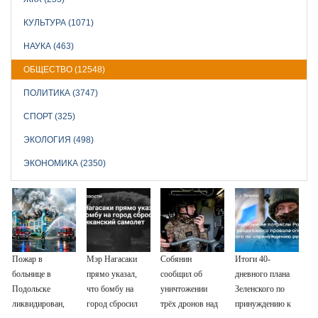
КУЛЬТУРА (1071)
НАУКА (463)
ОБЩЕСТВО (12548)
ПОЛИТИКА (3747)
СПОРТ (325)
ЭКОЛОГИЯ (498)
ЭКОНОМИКА (2350)
Пожар в
Мэр Нагасаки
Собянин
Итоги 40-
больнице в
прямо указал,
сообщил об
дневного плана
Подольске
что бомбу на
уничтожении
Зеленского по
ликвидирован,
город сбросил
трёх дронов над
принуждению к