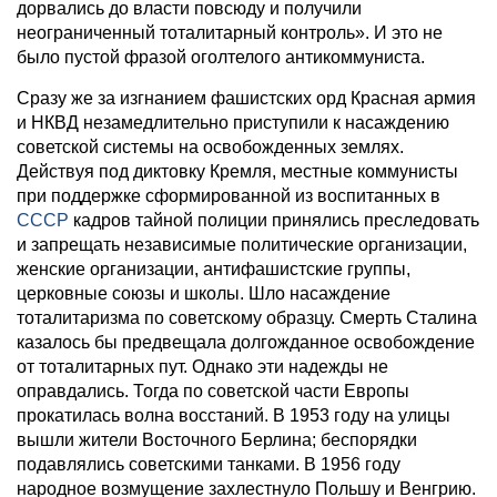
дорвались до власти повсюду и получили
неограниченный тоталитарный контроль». И это не
было пустой фразой оголтелого антикоммуниста.
Сразу же за изгнанием фашистских орд Красная армия
и НКВД незамедлительно приступили к насаждению
советской системы на освобожденных землях.
Действуя под диктовку Кремля, местные коммунисты
при поддержке сформированной из воспитанных в
СССР
кадров тайной полиции принялись преследовать
и запрещать независимые политические организации,
женские организации, антифашистские группы,
церковные союзы и школы. Шло насаждение
тоталитаризма по советскому образцу. Смерть Сталина
казалось бы предвещала долгожданное освобождение
от тоталитарных пут. Однако эти надежды не
оправдались. Тогда по советской части Европы
прокатилась волна восстаний. В 1953 году на улицы
вышли жители Восточного Берлина; беспорядки
подавлялись советскими танками. В 1956 году
народное возмущение захлестнуло Польшу и Венгрию.