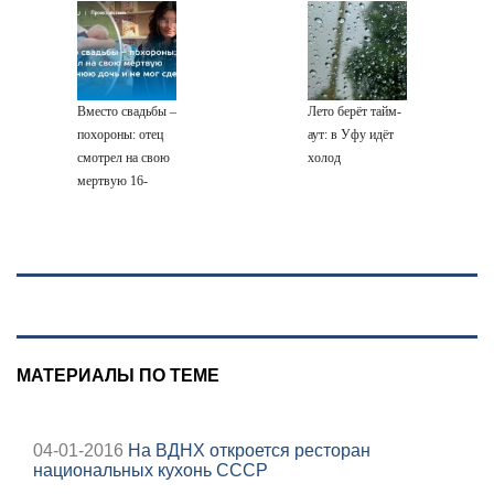
проведена
американский
Москвой
миру: как
эвакуация
самолет
ответила Россия,
полный разбор
провала операции
Украины от
Вместо свадьбы –
Лето берёт тайм-
военкора Коца
похороны: отец
аут: в Уфу идёт
смотрел на свою
холод
мертвую 16-
летнюю дочь и не
мог сдержать
слезы
МАТЕРИАЛЫ ПО ТЕМЕ
04-01-2016
На ВДНХ откроется ресторан
национальных кухонь CCCР