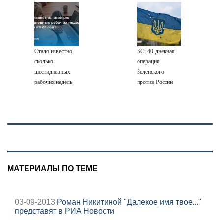
жены
заболеваний
Весы снимают
Галкина*
напряжение через
обвинили в
движение
несчастьях
певицы
Стало известно,
SC: 40-дневная
сколько
операция
шестидневных
Зеленского
рабочих недель
против России
будет в 2027 году
зашла в тупик
МАТЕРИАЛЫ ПО ТЕМЕ
03-09-2013
Роман Никитиной "Далекое имя твое..."
представят в РИА Новости