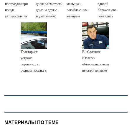
пострадали при
должны смотреть
малыша и
вдовой
наезде
друг на друг с
погибла с ним:
Караченцова:
автомобиля на
подозрением:
женщина
появились
пешеходов в
Зеленский
разбилась
печальные
Омске
поставил задачу
насмерть на
подробности о
своим
глазах у детей
Людмиле
дипломатам
06/08/2026 –
Поргиной
Новости
Тракторист
В «Салавате
устроил
Юлаеве»
переполох в
объяснили,почему
родном поселке с
не стали активно
погоней и
подписывать
стрельбой
игроков в
межсезонье
МАТЕРИАЛЫ ПО ТЕМЕ