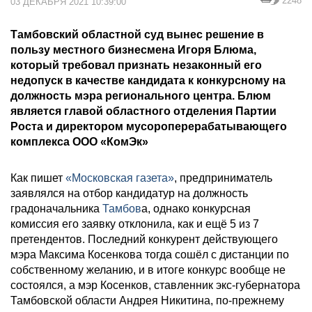
2248
03 ДЕКАБРЯ 2021 10:39:00
Тамбовский областной суд вынес решение в
пользу местного бизнесмена Игоря Блюма,
который требовал признать незаконный его
недопуск в качестве кандидата к конкурсному на
должность мэра регионального центра. Блюм
является главой областного отделения Партии
Роста и директором мусороперерабатывающего
комплекса ООО «КомЭк»
Как пишет
«Московская газета»
, предприниматель
заявлялся на отбор кандидатур на должность
градоначальника
Тамбов
а, однако конкурсная
комиссия его заявку отклонила, как и ещё 5 из 7
претендентов. Последний конкурент действующего
мэра Максима Косенкова тогда сошёл с дистанции по
собственному желанию, и в итоге конкурс вообще не
состоялся, а мэр Косенков, ставленник экс-губернатора
Тамбовской области Андрея Никитина, по-прежнему