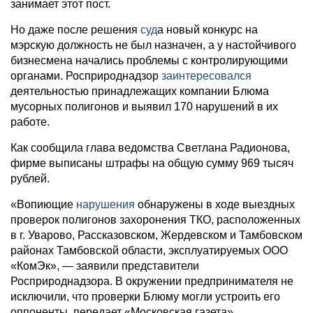
занимает этот пост.
Но даже после решения
суд
а новый конкурс на
мэрскую должность не был назначен, а у настойчивого
бизнесмена начались проблемы с контролирующими
органами. Росприроднадзор
заинтересовался
деятельностью принадлежащих компании Блюма
мусорных полигонов и выявил 170 нарушений в их
работе.
Как сообщила глава ведомства Светлана Радионова,
фирме выписаны штрафы на общую сумму 969 тысяч
рублей.
«Вопиющие
нарушения
обнаружены в ходе выездных
проверок полигонов захоронения ТКО, расположенных
в г. Уварово, Рассказовском, Жердевском и Тамбовском
районах Тамбовской области, эксплуатируемых ООО
«КомЭк», — заявили представители
Росприроднадзора. В окружении предпринимателя не
исключили, что проверки Блюму могли устроить его
оппоненты, передает «Московская газета».