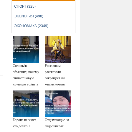
СПОРТ (325)
ЭКОЛОГИЯ (498)
ЭКОНОМИКА (2349)
в
Соловьёв
Россиянам
объяснил, почему
рассказали,
считает новую
сокращает ли
крупную войну в
жизнь ночная
Европе
работа
неизбежной
Европа не знает,
Отдыхающие на
что делать с
гидроциклах