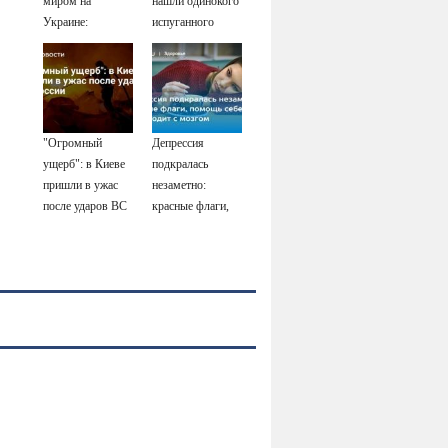
миром на
нашли одинокого
Украине:
испуганного
остановка боев
мальчика на
грозит для нее
лодке: он
хаосом
рассказал, что его
папа нырнул и
пропал
"Огромный
Депрессия
ущерб": в Киеве
подкралась
пришли в ужас
незаметно:
после ударов ВС
красные флаги,
России
помощь себе и
что происходит с
мозгом