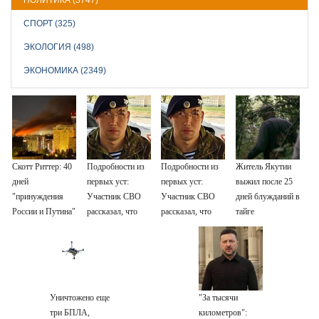
СПОРТ (325)
ЭКОЛОГИЯ (498)
ЭКОНОМИКА (2349)
Скотт Риттер: 40
Подробности из
Подробности из
Житель Якутии
дней
первых уст:
первых уст:
выжил после 25
"принуждения
Участник СВО
Участник СВО
дней блужданий в
России и Путина"
рассказал, что
рассказал, что
тайге
резко приблизили
спасло его в
спасло его в
крах режима
схватке с
схватке с
Зеленского
медведем
медведем
Уничтожено еще
"За тысячи
три БПЛА,
километров":