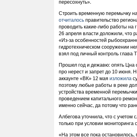
пересохнуть».
Строить временную перемычку на 
отчиталось
правительство региона
проводить какие-либо работы на 
26 апреля власти доложили, что р
«Из-за особенностей рыбоохранно
гидротехническом сооружении нел
взял под личный контроль глава Т
Прошел год и дежавю: опять Цна 
про нерест и запрет до 10 июня.
аккаунте «ВК» 12 мая
изложила
су
поэтому любые работы в реке до
устройства временной перемычки,
проведением капитального ремонт
именно сейчас, да потому что ран
Албегова уточнила, что с учетом
только при условии мониторинга с
«На этом все пока остановилось, 