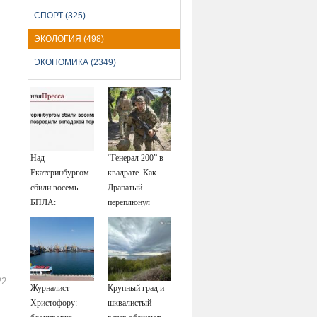
СПОРТ (325)
ЭКОЛОГИЯ (498)
ЭКОНОМИКА (2349)
Над
“Генерал 200” в
Екатеринбургом
квадрате. Как
сбили восемь
Драпатый
БПЛА:
переплюнул
эвакуированы
Сырского
800 сотрудников
Wildberries
22
Журналист
Крупный град и
Христофору:
шквалистый
а