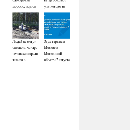
блокировка
ветер обещают
морских портов
ульяновцам на
— катастрофа
выходные
для Украины
Людей не могут
Звук взрыва в
е
опознать: четыре
Москве и
человека сгорели
Московской
заживо в
области 7 августа
страшном ДТП
2026 года:
на трассе
Причины,
07/08/2026 –
источник, откуда
Новости
был громкий
хлопок