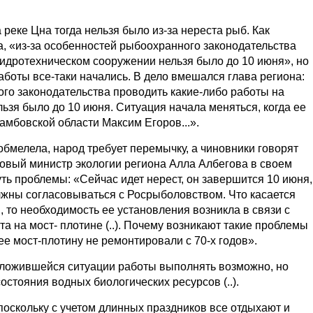
реке Цна тогда нельзя было из-за нереста рыб. Как
, «из-за особенностей рыбоохранного законодательства
гидротехническом сооружении нельзя было до 10 июня», но
аботы все-таки начались. В дело вмешался глава региона:
го законодательства проводить какие-либо работы на
ьзя было до 10 июня. Ситуация начала меняться, когда ее
амбовской области Максим Егоров...».
обмелела, народ требует перемычку, а чиновники говорят
 Новый министр экологии региона Алла Албегова в своем
ть проблемы: «Сейчас идет нерест, он завершится 10 июня,
лжны согласовываться с Росрыболовством. Что касается
 то необходимость ее установления возникла в связи с
а на мост- плотине (..). Почему возникают такие проблемы
ее мост-плотину не ремонтировали с 70-х годов».
 сложившейся ситуации работы выполнять возможно, но
остояния водных биологических ресурсов (..).
поскольку с учетом длинных праздников все отдыхают и