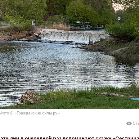
Фото © «Гражданские силы.ру»
57
эти дни в очередной раз вспоминают сказку «Сестриц