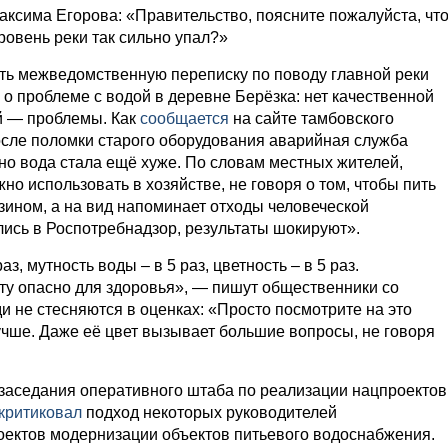
ксима Егорова: «Правительство, поясните пожалуйста, чт
ровень реки так сильно упал?»
ть межведомственную переписку по поводу главной реки
 о проблеме с водой в деревне Берёзка: нет качественной
ой — проблемы. Как
сообщается
на сайте тамбовского
осле поломки старого оборудования аварийная служба
 но вода стала ещё хуже. По словам местных жителей,
жно использовать в хозяйстве, не говоря о том, чтобы пить
нзином, а на вид напоминает отходы человеческой
ись в Роспотребнадзор, результаты шокируют».
, мутность воды – в 5 раз, цветность – в 5 раз.
ту опасно для здоровья», — пишут общественники со
и не стесняются в оценках: «Просто посмотрите на это
лучше. Даже её цвет вызывает большие вопросы, не говоря
 заседания оперативного штаба по реализации нацпроектов
критиковал
подход некоторых руководителей
оектов модернизации объектов питьевого водоснабжения.