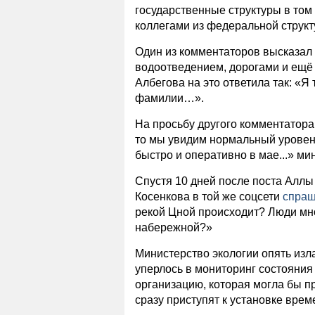
государственные структуры в то
коллегами из федеральной струк
Один из комментаторов высказал 
водоотведением, дорогами и ещё 
Албегова на это ответила так: «Я 
фамилии…».
На просьбу другого комментатора:
то мы увидим нормальный уровень
быстро и оперативно в мае...» ми
Спустя 10 дней после поста Алл
Косенкова в той же соцсети
спра
рекой Цной происходит? Люди мног
набережной?»
Министерство экологии опять изла
уперлось в мониторинг состояния
организацию, которая могла бы пр
сразу приступят к установке вре