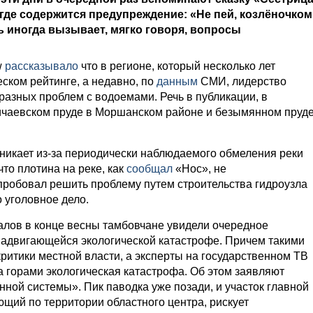
где содержится предупреждение: «Не пей, козлёночком
ь иногда вызывает, мягко говоря, вопросы
w
рассказывало
что в регионе, который несколько лет
ском рейтинге, а недавно, по
данным
СМИ, лидерство
разных проблем с водоемами. Речь в публикации, в
ичаевском пруде в Моршанском районе и безымянном пруд
никает из-за периодически наблюдаемого обмеления реки
что плотина на реке, как
сообщал
«Нос», не
пробовал решить проблему путем строительства гидроузла
 уголовное дело.
алов в конце весны тамбовчане увидели очередное
надвигающейся экологической катастрофе. Причем такими
критики местной власти, а эксперты на государственном ТВ
за горами экологическая катастрофа. Об этом заявляют
ой системы». Пик паводка уже позади, и участок главной
ющий по территории областного центра, рискует