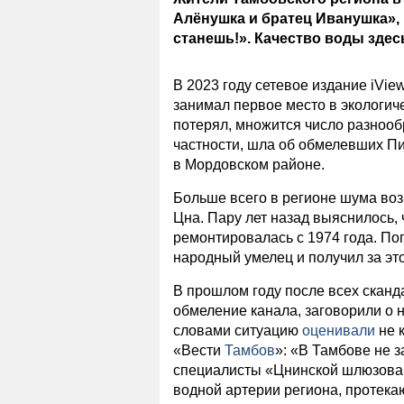
Алёнушка и братец Иванушка», 
станешь!». Качество воды здес
В 2023 году сетевое издание iVie
занимал первое место в экологиче
потерял, множится число разнооб
частности, шла об обмелевших П
в Мордовском районе.
Больше всего в регионе шума воз
Цна. Пару лет назад выяснилось, 
ремонтировалась с 1974 года. По
народный умелец и получил за это
В прошлом году после всех сканд
обмеление канала, заговорили о 
словами ситуацию
оценивали
не 
«Вести
Тамбов
»: «В Тамбове не 
специалисты «Цнинской шлюзованн
водной артерии региона, протека