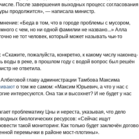
м числе. После завершения выходных процесс согласования
туры продолжится», — написала министр.
мнение: «Беда в том, что в городе проблемы с мусором,
много с чем, но ни одной фамилии не названо...» Алла
точно не тот человек, который может называть чьи-то
 «Скажите, пожалуйста, конкретно, к какому числу наконец-
 воды в реке, в прошлом году с водой вопрос был решён
нистр не ответила.
ы Албеговой главу администрации Тамбова Максима
шивают
о том же самом: «Максим Юрьевич, а что у нас с
ие интересуются. Она так и высохнет? И не будет у нас
гает проблематику Цны и нереста, указывая, что дело
 водных биологических ресурсов: «Сейчас ищут
овести такой мониторинг. Как только будет заключён догов
менной перемычки в районе мост-плотины».