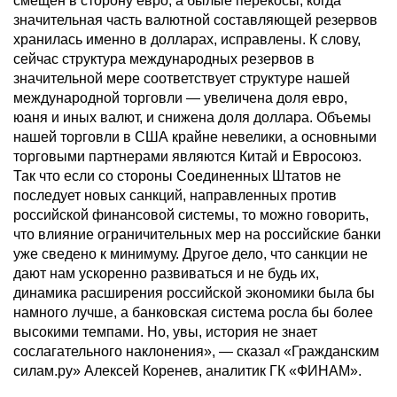
смещен в сторону евро, а былые перекосы, когда
значительная часть валютной составляющей резервов
хранилась именно в долларах, исправлены. К слову,
сейчас структура международных резервов в
значительной мере соответствует структуре нашей
международной торговли — увеличена доля евро,
юаня и иных валют, и снижена доля доллара. Объемы
нашей торговли в США крайне невелики, а основными
торговыми партнерами являются Китай и Евросоюз.
Так что если со стороны Соединенных Штатов не
последует новых санкций, направленных против
российской финансовой системы, то можно говорить,
что влияние ограничительных мер на российские банки
уже сведено к минимуму. Другое дело, что санкции не
дают нам ускоренно развиваться и не будь их,
динамика расширения российской экономики была бы
намного лучше, а банковская система росла бы более
высокими темпами. Но, увы, история не знает
сослагательного наклонения», — сказал «Гражданским
силам.ру» Алексей Коренев, аналитик ГК «ФИНАМ».