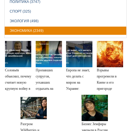
ПОЛИТИКА (3747)
СПОРТ (325)
ЭКОЛОГИЯ (498)
ЭКОНОМИКА (2349)
Соловьёв
Пропавших
Европа не знает,
Взрывы
объяснил, почему
супругов,
что делать с
прогремели в
считает новую
уехавших
миром на
Киеве и его
крупную войну в
отдыхать на
Украине:
пригороде
Европе
природу, нашли
остановка боев
неизбежной
мертвыми на
грозит для нее
заднем сиденье
хаосом
автомобиля
Разгром
Бизнес Земфиры
Wildberries и
закрыли в России