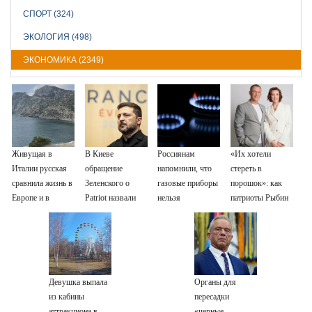
СПОРТ (324)
ЭКОЛОГИЯ (498)
ЭКОНОМИКА (2349)
Живущая в
В Киеве
Россиянам
«Их хотели
Италии русская
обращение
напомнили, что
стереть в
сравнила жизнь в
Зеленского о
газовые приборы
порошок»: как
Европе и в
Patriot назвали
нельзя
патриоты Рыбин
Крыму
«комедией»
ремонтировать
и Сенчукова
самостоятельно
бросили вызов
«гнилому шоу-
бизу»
Девушка выпала
Органы для
из кабины
пересадки
аттракциона в
«черные