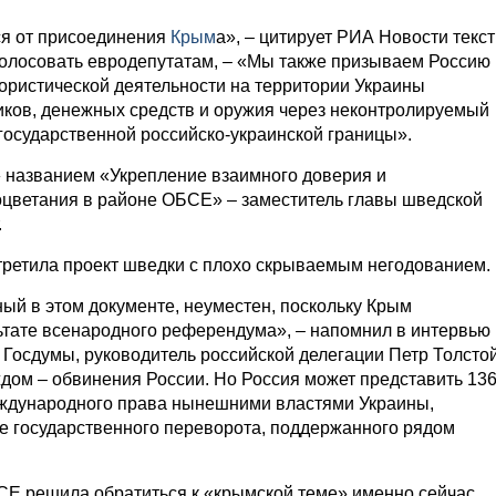
я от присоединения
Крым
а», – цитирует РИА Новости текст
голосовать евродепутатам, – «Мы также призываем Россию
ористической деятельности на территории Украины
ков, денежных средств и оружия через неконтролируемый
государственной российско-украинской границы».
 названием «Укрепление взаимного доверия и
оцветания в районе ОБСЕ» – заместитель главы шведской
.
третила проект шведки с плохо скрываемым негодованием.
ый в этом документе, неуместен, поскольку Крым
ьтате всенародного референдума», – напомнил в интервью
 Госдумы, руководитель российской делегации Петр Толстой
аждом – обвинения России. Но Россия может представить 13
ждународного права нынешними властями Украины,
е государственного переворота, поддержанного рядом
СЕ решила обратиться к «крымской теме» именно сейчас,