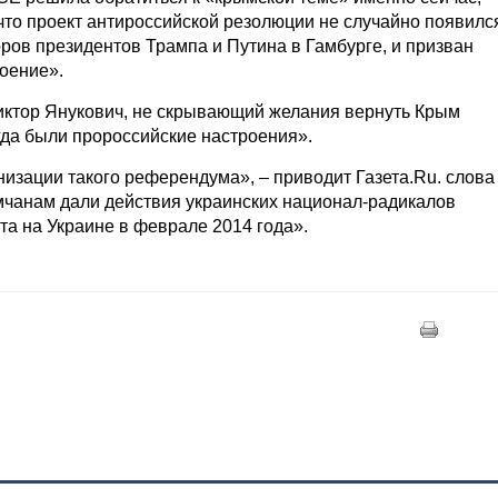
 что проект антироссийской резолюции не случайно появилс
ов президентов Трампа и Путина в Гамбурге, и призван
оение».
Виктор Янукович, не скрывающий желания вернуть Крым
егда были пророссийские настроения».
изации такого референдума», – приводит Газета.Ru. слова
мчанам дали действия украинских национал-радикалов
та на Украине в феврале 2014 года».