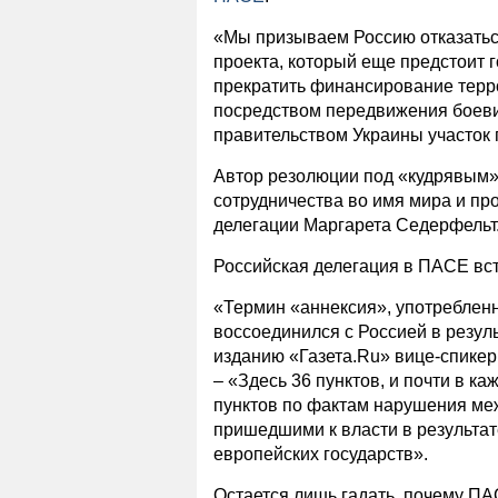
«Мы призываем Россию отказатьс
проекта, который еще предстоит 
прекратить финансирование терр
посредством передвижения боеви
правительством Украины участок 
Автор резолюции под «кудрявым»
сотрудничества во имя мира и пр
делегации Маргарета Седерфельт
Российская делегация в ПАСЕ вс
«Термин «аннексия», употребленн
воссоединился с Россией в резул
изданию «Газета.Ru» вице-спикер
– «Здесь 36 пунктов, и почти в к
пунктов по фактам нарушения ме
пришедшими к власти в результат
европейских государств».
Остается лишь гадать, почему ПА