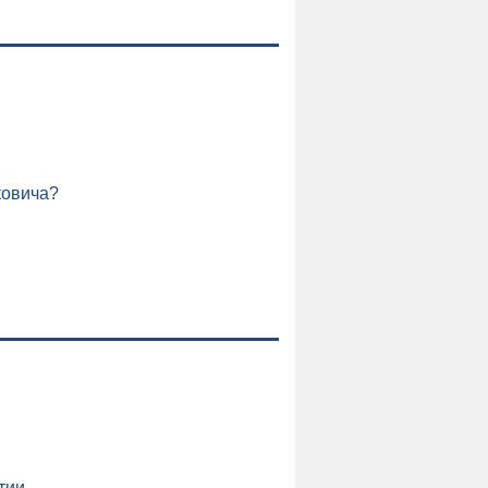
ковича?
и
тии