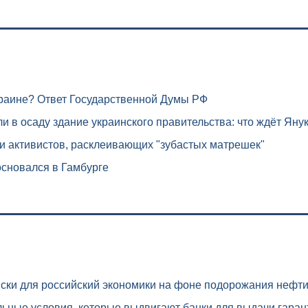
краине? Ответ Государственной Думы РФ
 в осаду здание украинского правительства: что ждёт Яну
и активистов, расклеивающих "зубастых матрешек"
сновался в Гамбурге
ски для российский экономики на фоне подорожания нефт
ьные условия, которые выдвигают банки для выдачи гаран