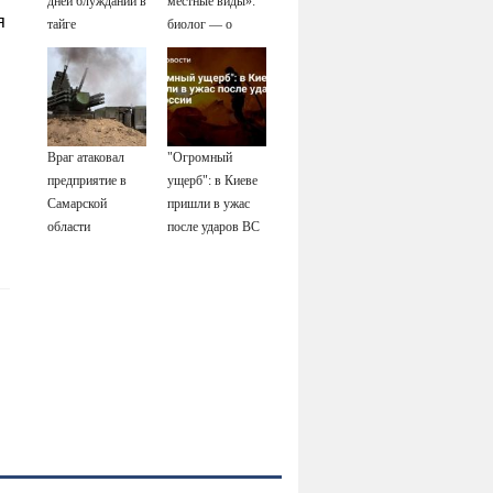
дней блужданий в
местные виды»:
я
тайге
биолог — о
распространении
испанских
слизней и
эффективных
способах борьбы
Враг атаковал
"Огромный
с ними
предприятие в
ущерб": в Киеве
Самарской
пришли в ужас
области
после ударов ВС
России