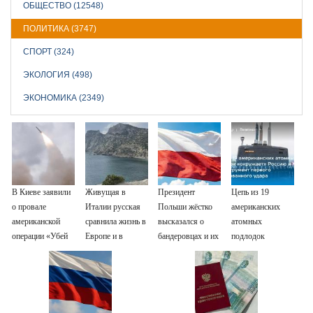
ОБЩЕСТВО (12548)
ПОЛИТИКА (3747)
СПОРТ (324)
ЭКОЛОГИЯ (498)
ЭКОНОМИКА (2349)
В Киеве заявили
Живущая в
Президент
Цепь из 19
о провале
Италии русская
Польши жёстко
американских
американской
сравнила жизнь в
высказался о
атомных
операции «Убей
Европе и в
бандеровцах и их
подлодок
лучника» против
Крыму
идеологии
«окружает»
России
Россию и Китай:
это инструмент
первого
массированного