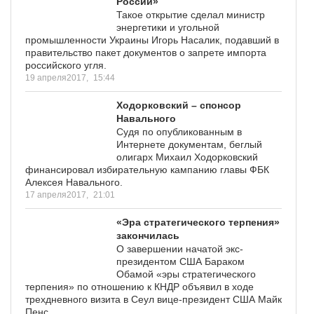
России»
Такое открытие сделал министр
энергетики и угольной
промышленности Украины Игорь Насалик, подавший в
правительство пакет документов о запрете импорта
российского угля.
19 апреля2017,
15:44
Ходорковский – спонсор
Навального
Судя по опубликованным в
Интернете документам, беглый
олигарх Михаил Ходорковский
финансировал избирательную кампанию главы ФБК
Алексея Навального.
17 апреля2017,
21:01
«Эра стратегического терпения»
закончилась
О завершении начатой экс-
президентом США Бараком
Обамой «эры стратегического
терпения» по отношению к КНДР объявил в ходе
трехдневного визита в Сеул вице-президент США Майк
Пенс.