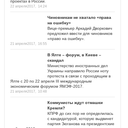
проектах в России.
22 апреля2017,
14:24
Чиновникам не хватало «права
на ошибку»
Вице-премьер Аркадий Дворкович
предложил ввести для чиновников
«право на ошибку».
21 апреля2017,
16:55
В Ялте – форум, в Киеве –
скандал
Министерство иностранных дел
Украины направило России ноту
протеста в связи с проходящим в
Ялте с 20 по 22 апреля III международным
экономическим форумом ЯМЭФ-2017.
21 апреля2017,
10:48
Коммунисты ждут отмашки
Кремля?
КПРФ до сих пор не определилась
с кандидатурой, которую выдвинет
партия Зюганова на президентские