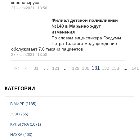
коронавируса
27 июля2021,
13:56
Филиал детской поликлиники
№148 в Марьино ждут
изменения
По словам вице-спикера Госдумы
Петра Толстого медучреждение
обслуживает 7,6 тысячи пациентов
27 июля2021,
13:52
...
...
131
...
<<
<
31
121
129
130
132
133
141
КАТЕГОРИИ
В МИРЕ (1185)
ЖКХ (255)
КУЛЬТУРА (1071)
НАУКА (463)