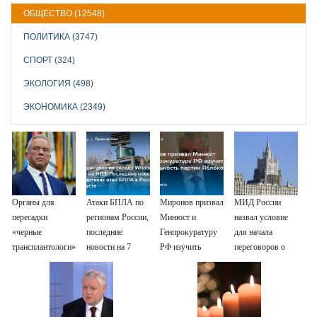
ОБЩЕСТВО (12548)
ПОЛИТИКА (3747)
СПОРТ (324)
ЭКОЛОГИЯ (498)
ЭКОНОМИКА (2349)
Органы для
Атаки БПЛА по
Миронов призвал
МИД России
пересадки
регионам России,
Минюст и
назвал условие
«черные
последние
Генпрокуратуру
для начала
трансплантологи»
новости на 7
РФ изучить
переговоров о
извлекали у еще
августа 2026:
деятельность
мире с Украиной
живых пациентов
последствия,
партии Яблоко
атаки на склады
Wildberries,