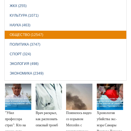
ЖКХ (255)
КУЛЬТУРА (1071)
НАУКА (463)
ОБЩЕСТВО (12547)
ПОЛИТИКА (3747)
СПОРТ (324)
ЭКОЛОГИЯ (498)
ЭКОНОМИКА (2349)
"Убил
Врач раскрыл,
Появилось видео
Хронология
профессора
как распознать
со взрывом
убийства экс-
страх": Кто на
опасный тромб
Mercedes с
мэра Самары