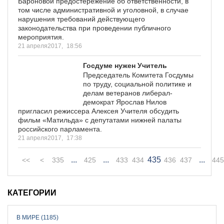
Бароновой предостережение об ответственности, в
том числе административной и уголовной, в случае
нарушения требований действующего
законодательства при проведении публичного
мероприятия.
21 апреля2017,
18:56
Госдуме нужен Учитель
Председатель Комитета Госдумы
по труду, социальной политике и
делам ветеранов либерал-
демократ Ярослав Нилов
пригласил режиссера Алексея Учителя обсудить
фильм «Матильда» с депутатами нижней палаты
российского парламента.
21 апреля2017,
17:38
...
...
435
...
<<
<
335
425
433
434
436
437
445
КАТЕГОРИИ
В МИРЕ (1185)