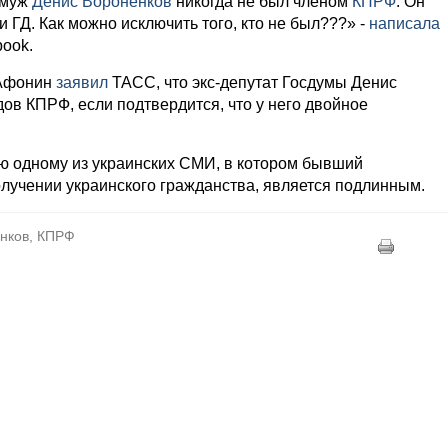
 муж
Денис Вороненков
никогда не был членом
КПРФ
. Он
ГД. Как можно исключить того, кто не был???» -
написала
book.
 Афонин
заявил
ТАСС, что экс-депутат Госдумы Денис
ов КПРФ, если подтвердится, что у него двойное
ю одному из украинских СМИ, в котором бывший
лучении украинского гражданства, является подлинным.
енков, КПРФ