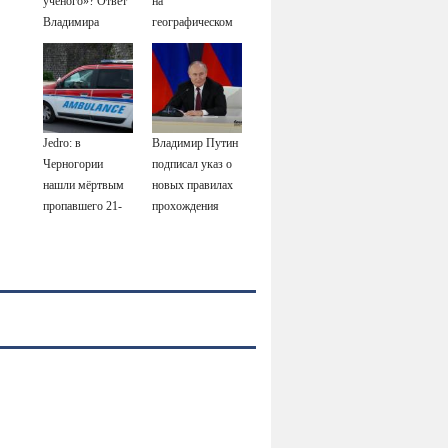
ученого»? Ответ
на
Владимира
географическом
Ворсобина на
Северном полюсе
отклики
читателей
Jedro: в
Владимир Путин
Черногории
подписал указ о
нашли мёртвым
новых правилах
пропавшего 21-
прохождения
летнего
военной службы
россиянина