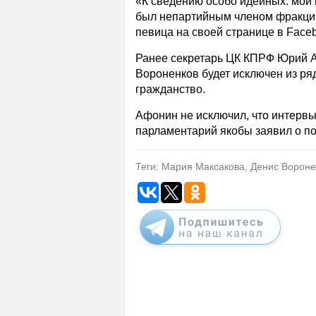
«К сведению особо идейных: мой
был непартийным членом фракции 
певица на своей странице в Face
Ранее секретарь ЦК КПРФ Юрий
Вороненков будет исключен из ряд
гражданство.
Афонин не исключил, что интервь
парламентарий якобы заявил о по
Теги: Мария Максакова, Денис Ворон