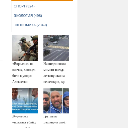
СПОРТ (324)
ЭКОЛОГИЯ (498)
ЭКОНОМИКА (2349)
«Ворвались на
На видео попал
плечах, хлопцев
момент наезда
били в упор»:
легковушки на
Алексеево-
пешеходов, где
Дружковка стала
пострадали
могильником для
минимум восемь
«птах Мадьяра»
человек
06/08/2026 –
Новости
Журналист
Группа из
«пожалел убийц
Башкирии споёт